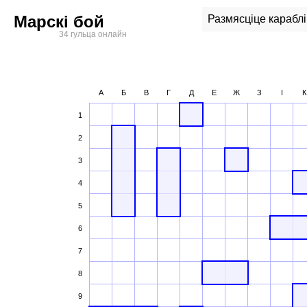
Марскі бой
Размясціце караблі
34 гульца онлайн
А
Б
В
Г
Д
E
Ж
З
І
К
1
2
3
4
5
6
7
8
9