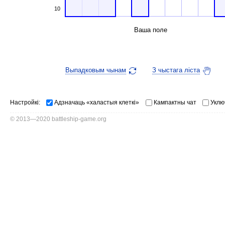
10
Ваша поле
Выпадковым чынам
З чыстага ліста
Настройкі:
Адзначаць «халастыя клеткі»
Кампактны чат
Уклю
© 2013—2020 battleship-game.org