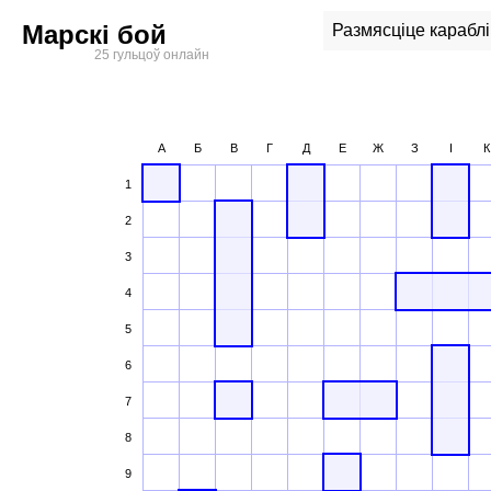
Марскі бой
Размясціце караблі
25 гульцоў онлайн
А
Б
В
Г
Д
E
Ж
З
І
К
1
2
3
4
5
6
7
8
9