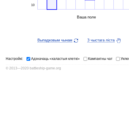
10
Ваша поле
Выпадковым чынам
З чыстага ліста
Настройкі:
Адзначаць «халастыя клеткі»
Кампактны чат
Уклю
© 2013—2020 battleship-game.org